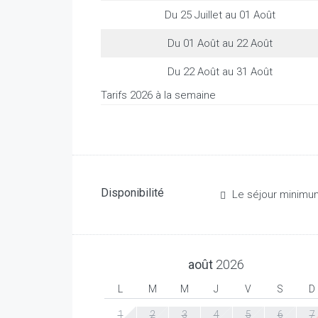
Du 25 Juillet au 01 Août
Du 01 Août au 22 Août
Du 22 Août au 31 Août
Tarifs 2026 à la semaine
Disponibilité
Le séjour minimu
août
2026
L
M
M
J
V
S
D
1
2
3
4
5
6
7