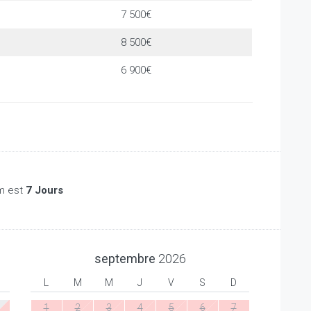
7 500€
8 500€
6 900€
m est
7 Jours
septembre
2026
L
M
M
J
V
S
D
1
2
3
4
5
6
7