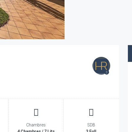
Chambres
SDB
4 Chambres / 7 Lits
3 Full