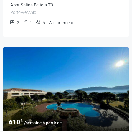
Appt Salina Felicia T3
Porto-Vecchio
2
1
6
Appartement
€
610
/semaine à partir de