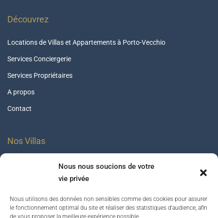
Découvrez
Locations de Villas et Appartements à Porto-Vecchio
Services Conciergerie
Services Propriétaires
A propos
Contact
Nos Villas
Villas pieds dans l’eau
Nous nous soucions de votre
vie privée
Villas avec piscine chauffée
Villas avec plage à pied
Nous utilisons des données non sensibles comme des cookies pour assurer
le fonctionnement optimal du site et réaliser des statistiques d'audience, afin
Villas avec plage privée
de vous proposer la meilleure expérience possible.