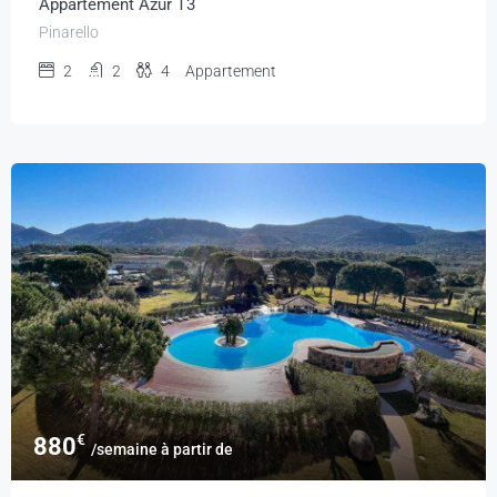
Appartement Azur T3
Pinarello
2
2
4
Appartement
€
880
/semaine à partir de