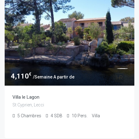
€
4,110
/Semaine A partir de
Villa le Lagon
St Cyprien, Lecci
5
Chambres
4
SDB
10
Pers.
Villa