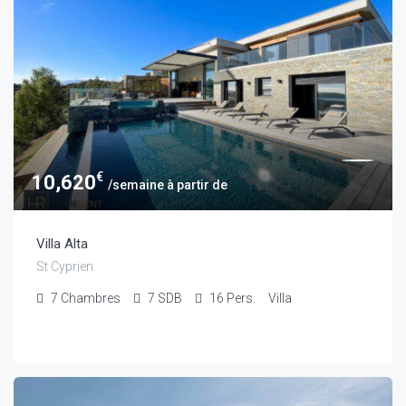
€
10,620
/semaine à partir de
Villa Alta
St Cyprien
7
Chambres
7
SDB
16
Pers.
Villa