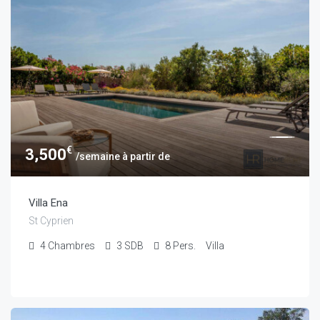
€
3,500
/semaine à partir de
Villa Ena
St Cyprien
4
Chambres
3
SDB
8
Pers.
Villa