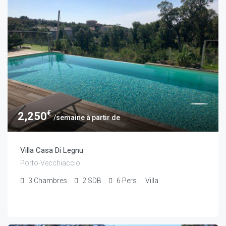
€
2,250
/semaine à partir de
Villa Casa Di Legnu
Porto-Vecchiaccio
3
Chambres
2
SDB
6
Pers.
Villa