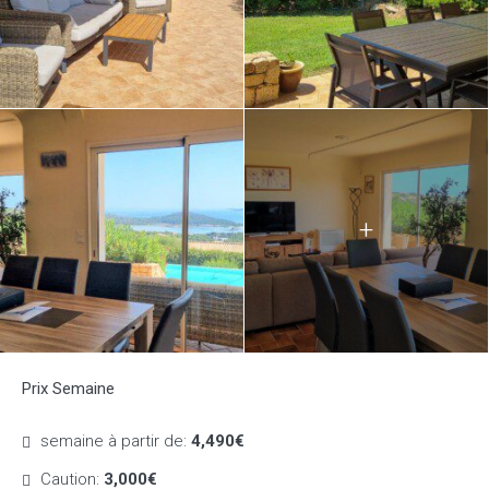
+
Prix Semaine
semaine à partir de:
4,490€
Caution:
3,000€