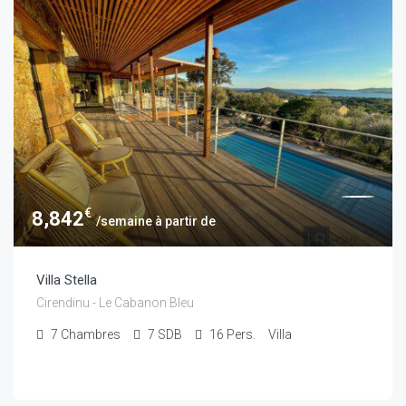
€
8,842
/semaine à partir de
Villa Stella
Cirendinu - Le Cabanon Bleu
7
Chambres
7
SDB
16
Pers.
Villa