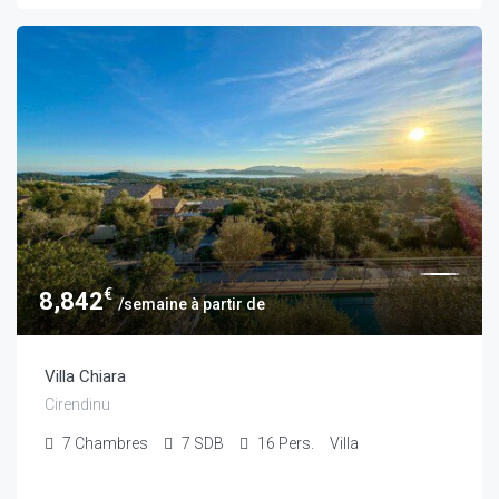
€
8,842
/semaine à partir de
Villa Chiara
Cirendinu
7
Chambres
7
SDB
16
Pers.
Villa