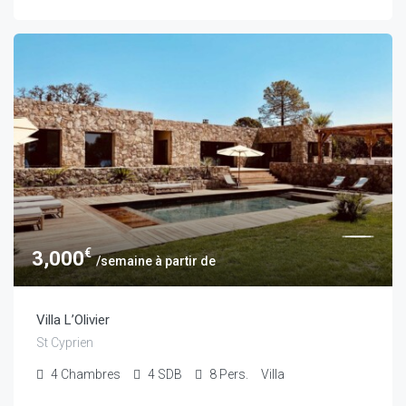
€
3,000
/semaine à partir de
Villa L’Olivier
St Cyprien
4
Chambres
4
SDB
8
Pers.
Villa