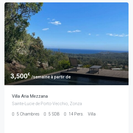
€
3,500
/semaine à partir de
Villa Aria Mezzana
Sainte-Lucie de Porto-Vecchio, Zonza
5
Chambres
5
SDB
14
Pers.
Villa