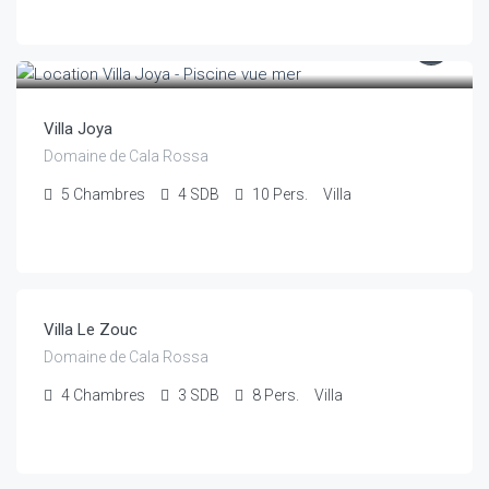
€
4,100
/semaine à partir de
Villa Joya
Domaine de Cala Rossa
5
Chambres
4
SDB
10
Pers.
Villa
€
5,500
/semaine à partir de
Villa Le Zouc
Domaine de Cala Rossa
4
Chambres
3
SDB
8
Pers.
Villa