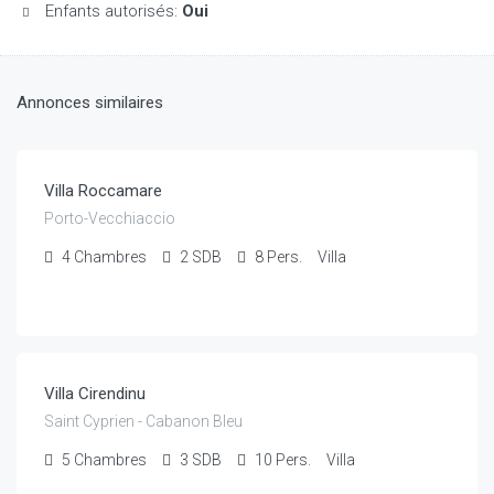
Enfants autorisés:
Oui
Annonces similaires
€
3,500
/semaine à partir de
Villa Roccamare
Porto-Vecchiaccio
4
Chambres
2
SDB
8
Pers.
Villa
€
4,490
/semaine à partir de
Villa Cirendinu
Saint Cyprien - Cabanon Bleu
5
Chambres
3
SDB
10
Pers.
Villa